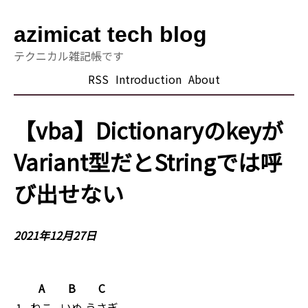
azimicat tech blog
テクニカル雑記帳です
RSS
Introduction
About
【vba】Dictionaryのkeyが
Variant型だとStringでは呼
び出せない
2021年12月27日
A
B
C
1
ねこ
いぬ
うさぎ