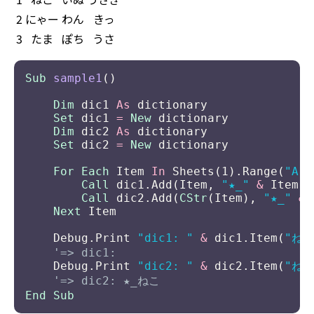
2
にゃー
わん
きっ
3
たま
ぽち
うさ
Sub
sample1
Dim
 dic1 
As
Set
 dic1 
=
New
Dim
 dic2 
As
Set
 dic2 
=
New
For
Each
 Item 
In
 Sheets(1).Range(
"A1:
Call
 dic1.Add(Item, 
"★_"
&
Call
 dic2.Add(
CStr
(Item), 
"★_"
&
Next
    Debug.Print 
"dic1: "
&
 dic1.Item(
"ねこ
    Debug.Print 
"dic2: "
&
 dic2.Item(
"ねこ
End
Sub